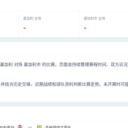
基加利 全场
基加利市 全场
-
-
乙 将迎来 基加利 对阵 基加利市 的比赛。页面会持续整理赛程时间、双方近
，并结合历史交锋、近期战绩和球队资料判断比赛走势。未开赛时可
加利泰坦
圣彼得伊吉霍佐
VS