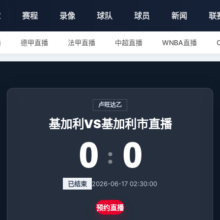
球
赛程
录像
球队
球员
新闻
联
播
德甲直播
法甲直播
中超直播
WNBA直播
卢旺达乙
基加利VS基加利市直播
0
0
:
已结束
2026-06-17 02:30:00
预约直播