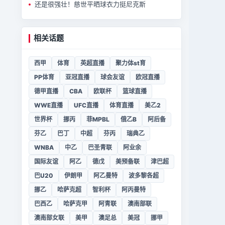
还是很强壮！慈世平晒球衣力挺尼克斯
相关话题
西甲
体育
英超直播
聚力体st育
PP体育
亚冠直播
球会友谊
欧冠直播
德甲直播
CBA
欧联杯
篮球直播
WWE直播
UFC直播
体育直播
美乙2
世界杯
挪丙
菲MPBL
俄乙B
阿后备
芬乙
巴丁
中超
芬丙
瑞典乙
WNBA
中乙
巴圣青联
阿业余
国际友谊
阿乙
德戊
美预备联
津巴超
巴U20
伊朗甲
阿乙曼特
波多黎各超
挪乙
哈萨克超
智利杯
阿丙曼特
巴西乙
哈萨克甲
阿青联
澳南部联
澳南部女联
美甲
澳足总
美冠
挪甲