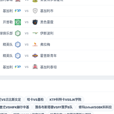
基加利
基加利市
VS
开普勒
黑色雷霆
VS
球俱乐部
伊斯波利
VS
精英队
弗拉梅
VS
精英队
霍普斯青年
VS
基加利
基加利泰坦
VS
女足VS古比斯女足
哈卡VS基柏
KTP科特卡VSSJK学院
普尤VSHIFK赫尔辛基
雅各布斯塔德VSFF雅罗B队
修玛UrhoVSGBK科科拉