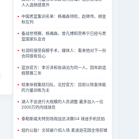
人入选稍感意外
中国男篮集训名单：杨瀚森领衔，赵继伟、胡金
秋在列
备战世预赛，杨瀚森、曾凡博和贺希宁已经与男
篮国家队会合
杜润旺接受肩膀手术，媒体人：看来他对下一份
合同很有信心
篮协官方：李沂泽和张涵泊为同一人，因年龄造
假禁赛三年
结束休假集结归队，北控官方：目前以恢复体能
的力量训练为主
湖人不会进行大规模的人员调整 最多加入一位
2000万的内线球员
泰勒斯威夫特到场观战总决赛G4 球迷手机狂拍
纽约公敌！文班被介绍入场 麦迪逊花园全场狂嘘