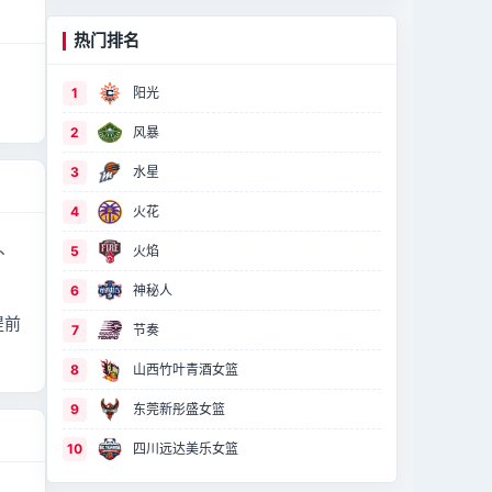
热门排名
1
阳光
2
风暴
3
水星
4
火花
况、
5
火焰
6
神秘人
提前
7
节奏
8
山西竹叶青酒女篮
9
东莞新彤盛女篮
10
四川远达美乐女篮