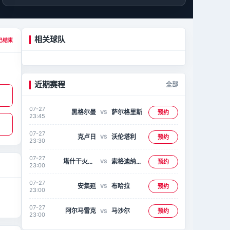
相关球队
已结束
近期赛程
全部
07-27
黑格尔曼
萨尔格里斯
预约
VS
23:45
07-27
克卢日
沃伦塔利
预约
VS
23:30
07-27
塔什干火车头
索格迪纳吉扎克
预约
VS
23:00
07-27
安集延
布哈拉
预约
VS
23:00
07-27
阿尔马雷克
马沙尔
预约
VS
23:00