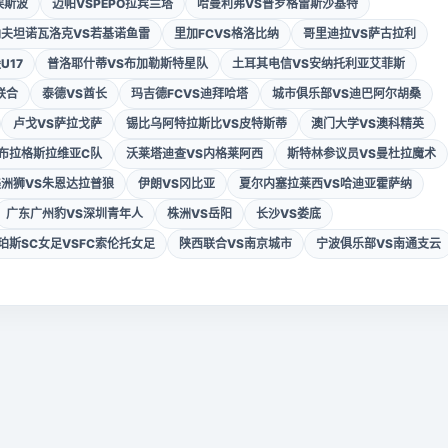
埃斯波
迈帕VSPEPO拉宾兰塔
哈曼利弗VS普罗格雷斯沙基特
纳夫坦诺瓦洛克VS若基诺鱼雷
里加FCVS格洛比纳
哥里迪拉VS萨古拉利
U17
普洛耶什蒂VS布加勒斯特星队
土耳其电信VS安纳托利亚艾菲斯
联合
泰德VS酋长
玛吉德FCVS迪拜哈塔
城市俱乐部VS迪巴阿尔胡桑
卢戈VS萨拉戈萨
锡比乌阿特拉斯比VS皮特斯蒂
澳门大学VS澳科精英
S布拉格斯拉维亚C队
沃莱塔迪查VS内格莱阿西
斯特林参议员VS曼杜拉魔术
洲狮VS朱恩达拉普狼
伊朗VS冈比亚
夏尔内塞拉莱西VS哈迪亚霍萨纳
广东广州豹VS深圳青年人
株洲VS岳阳
长沙VS娄底
珀斯SC女足VSFC索伦托女足
陕西联合VS南京城市
宁波俱乐部VS南通支云