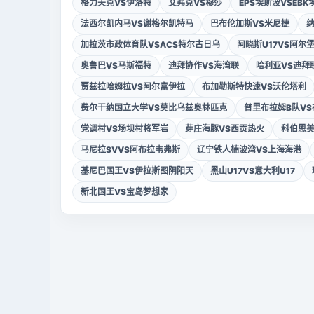
格力夫克VS伊洛特
艾弗克VS穆莎
EPS埃斯波VSEBK
法西尔凯内马VS谢格尔凯特马
巴布伦加斯VS米尼捷
加拉茨市政体育队VSACS特尔古日乌
阿晓斯U17VS阿尔堡
奥鲁巴VS马斯福特
迪拜协作VS海湾联
哈利亚VS迪拜
贾兹拉哈姆拉VS阿尔富伊拉
布加勒斯特快速VS沃伦塔利
费尔干纳国立大学VS莫比乌兹奥林匹克
普里布拉姆B队V
党调村VS场坝村将军岩
芽庄海豚VS西贡热火
科伯恩美
马尼拉SVVS阿布拉韦弗斯
辽宁铁人楠波湾VS上海海港
基尼巴国王VS伊拉斯图阴阳天
黑山U17VS意大利U17
新北国王VS宝岛梦想家