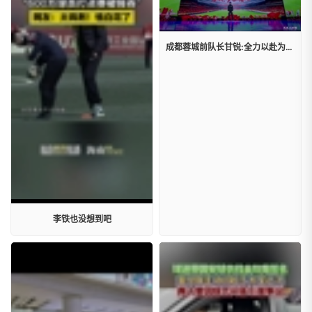
成都蓉城前队长甘锐:全力以赴为热爱坚持，为梦想拼搏，成都雄起!
李铁也没想到吧