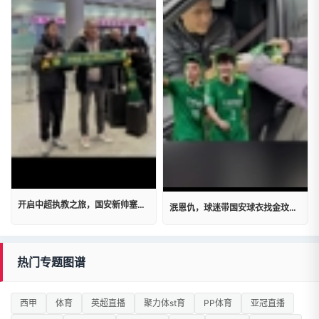
开启中超执教之旅，国安新帅塞蒂恩携教练组抵达北京
泯恩仇，球迷带国安球衣找金玟哉签名，金玟哉主动问起于大宝近况
热门专题图谱
西甲
体育
英超直播
聚力体st育
PP体育
亚冠直播