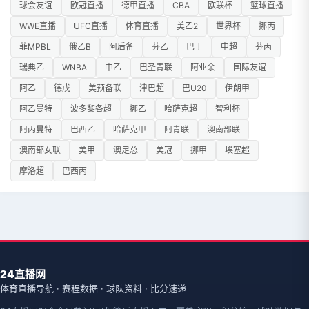
球会友谊
欧冠直播
德甲直播
CBA
欧联杯
篮球直播
WWE直播
UFC直播
体育直播
美乙2
世界杯
挪丙
菲MPBL
俄乙B
阿后备
芬乙
巴丁
中超
芬丙
瑞典乙
WNBA
中乙
巴圣青联
阿业余
国际友谊
阿乙
德戊
美预备联
津巴超
巴U20
伊朗甲
阿乙曼特
波多黎各超
挪乙
哈萨克超
智利杯
阿丙曼特
巴西乙
哈萨克甲
阿青联
澳南部联
澳南部女联
美甲
澳足总
美冠
挪甲
埃塞超
摩洛超
巴西丙
24直播网
体育直播导航 · 赛程数据 · 球队资料 · 比分速递