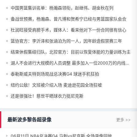
中国男篮集训名单：杨瀚森领衔，赵继伟、胡金秋在列
备战世预赛，杨瀚森、曾凡博和贺希宁已经与男篮国家队会合
杜润旺接受肩膀手术，媒体人：看来他对下一份合同很有信心
篮协官方：李沂泽和张涵泊为同一人，因年龄造假禁赛三年
结束休假集结归队，北控官方：目前以恢复体能的力量训练为主
湖人不会进行大规模的人员调整 最多加入一位2000万的内线球员
泰勒斯威夫特到场观战总决赛G4 球迷手机狂拍
纽约公敌！文班被介绍入场 麦迪逊花园全场狂嘘
还是很强壮！慈世平晒球衣力挺尼克斯
最新波多黎各超录像
更多 >>
06月11日 NBA总决赛G4 马刺vs尼克斯 全场录像回放