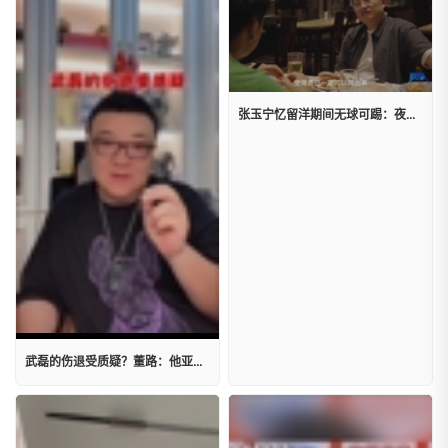
张玉宁忆留洋期间无球可踢：夜夜哭醒，砸墙大喊
武磊的伤退受质疑？董路：他亚冠都没踢，他能为了足协杯不踢？