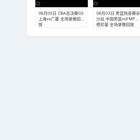
06月05日 CBA总决赛G5
06月03日 男篮热身赛长
上海vs广厦 全场录像回
沙站 中国男篮vsFMP拉
放
德尼基 全场录像回放