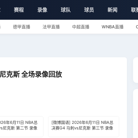
球
赛程
录像
球队
球员
新闻
联
播
德甲直播
法甲直播
中超直播
WNBA直播
vs尼克斯 全场录像回放
026年6月11日 NBA总
[微博国语] 2026年6月11日 NBA总
vs尼克斯 第二节 录像
决赛G4 马刺vs尼克斯 第三节 录像