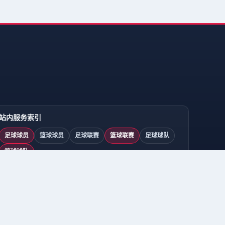
站内服务索引
足球球员
篮球球员
足球联赛
篮球联赛
足球球队
篮球球队
们核实并及时下线。
地图(XML)