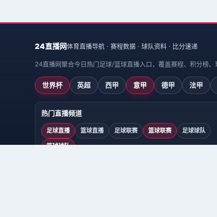
24直播网
体育直播导航 · 赛程数据 · 球队资料 · 比分速递
24直播网聚合今日热门足球/篮球直播入口，覆盖赛程、积分榜
世界杯
英超
西甲
意甲
德甲
法甲
热门直播频道
足球直播
篮球直播
足球联赛
篮球联赛
足球球队
篮球球队
免责声明：
本站不存储或制作任何比赛视
Copyrigh